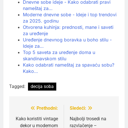
Dnevne sobe ideje - Kako odabrati pravi
nameštaj za…
Moderne dnevne sobe - Ideje i top trendovi
za 2025. godinu
Otvorena kuhinja: prednosti, mane i saveti
za uređenje
Uređenje dnevnog boravka u boho stilu -
Ideje za…
Top 5 saveta za uređenje doma u
skandinavskom stilu
Kako odabrati nameštaj za spavaću sobu?
Kako…
Tagged:
decija soba
Prethodni:
Sledeći:
Kretanje
članka
Kako koristiti vintage
Najbolji trosedi na
dekor u modernom
razvlačenje –