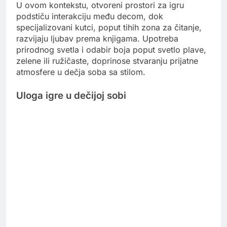
U ovom kontekstu, otvoreni prostori za igru
podstiču interakciju među decom, dok
specijalizovani kutci, poput tihih zona za čitanje,
razvijaju ljubav prema knjigama. Upotreba
prirodnog svetla i odabir boja poput svetlo plave,
zelene ili ružičaste, doprinose stvaranju prijatne
atmosfere u dečja soba sa stilom.
Uloga igre u dečijoj sobi