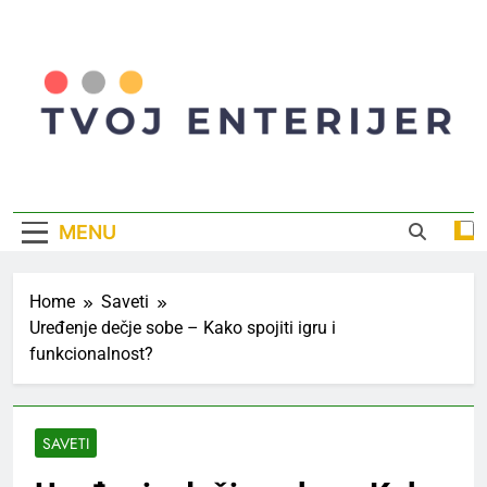
Skip
to
content
Tvoj Enterijer
Inspiracija I Saveti Za Savršen Dom
MENU
Home
Saveti
Uređenje dečje sobe – Kako spojiti igru i
funkcionalnost?
SAVETI