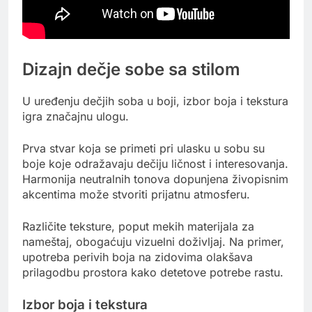
Dizajn dečje sobe sa stilom
U uređenju dečjih soba u boji, izbor boja i tekstura
igra značajnu ulogu.
Prva stvar koja se primeti pri ulasku u sobu su
boje koje odražavaju dečiju ličnost i interesovanja.
Harmonija neutralnih tonova dopunjena živopisnim
akcentima može stvoriti prijatnu atmosferu.
Različite teksture, poput mekih materijala za
nameštaj, obogaćuju vizuelni doživljaj. Na primer,
upotreba perivih boja na zidovima olakšava
prilagodbu prostora kako detetove potrebe rastu.
Izbor boja i tekstura