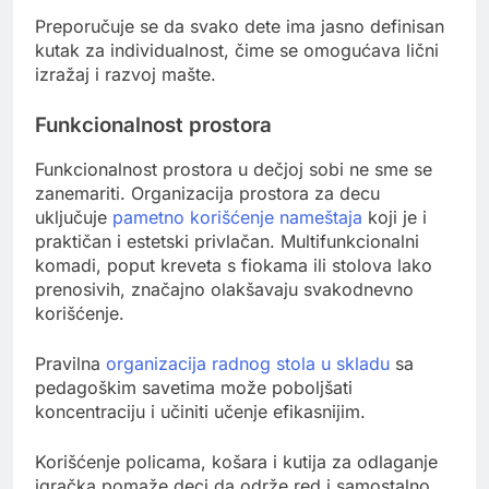
Preporučuje se da svako dete ima jasno definisan
kutak za individualnost, čime se omogućava lični
izražaj i razvoj mašte.
Funkcionalnost prostora
Funkcionalnost prostora u dečjoj sobi ne sme se
zanemariti. Organizacija prostora za decu
uključuje
pametno korišćenje nameštaja
koji je i
praktičan i estetski privlačan. Multifunkcionalni
komadi, poput kreveta s fiokama ili stolova lako
prenosivih, značajno olakšavaju svakodnevno
korišćenje.
Pravilna
organizacija radnog stola u skladu
sa
pedagoškim savetima može poboljšati
koncentraciju i učiniti učenje efikasnijim.
Korišćenje policama, košara i kutija za odlaganje
igračka pomaže deci da održe red i samostalno