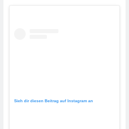
Sieh dir diesen Beitrag auf Instagram an