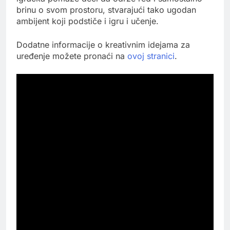
brinu o svom prostoru, stvarajući tako ugodan
ambijent koji podstiče i igru i učenje.
Dodatne informacije o kreativnim idejama za
uređenje možete pronaći na
ovoj stranici
.