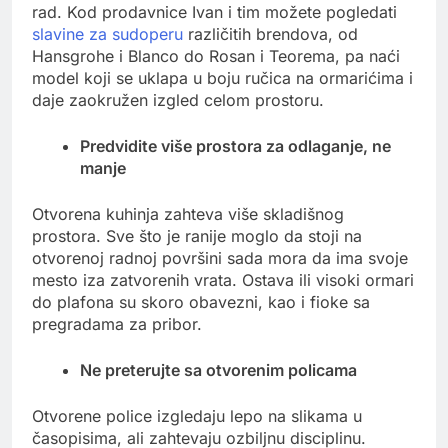
rad. Kod prodavnice Ivan i tim možete pogledati
slavine za sudoperu
različitih brendova, od
Hansgrohe i Blanco do Rosan i Teorema, pa naći
model koji se uklapa u boju ručica na ormarićima i
daje zaokružen izgled celom prostoru.
Predvidite više prostora za odlaganje, ne
manje
Otvorena kuhinja zahteva više skladišnog
prostora. Sve što je ranije moglo da stoji na
otvorenoj radnoj površini sada mora da ima svoje
mesto iza zatvorenih vrata. Ostava ili visoki ormari
do plafona su skoro obavezni, kao i fioke sa
pregradama za pribor.
Ne preterujte sa otvorenim policama
Otvorene police izgledaju lepo na slikama u
časopisima, ali zahtevaju ozbiljnu disciplinu.