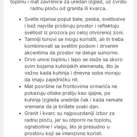
toplinu i mat završnice za uredan izgled, uz čvrstu
radnu ploču od granita ili kvarca.
Svetle nijanse poput bele, peska, svetlosive
i bež najviše proširuju prostor i reflektuju
svetlost iz prozora po celoj otvorenoj zoni.
Tamniji tonovi se mogu koristiti, ali ih treba
kombinovati sa svetlim podom i drvenim
akcentima da prostor ne deluje sumorno.
Drvo unosi toplinu i lepo se slaže sa skoro
svim bojama kuhinjskih elemenata, što je
važno kada kuhinja i dnevna soba moraju
da imaju zajedničku nit.
Mat površine na frontovima ormarića ne
pokazuju otiske prstiju kao sjajne, pa
kuhinja izgleda urednije čak i kada nemate
vremena da je brišete svaki dan.
Granit i kvarc su najpouzdaniji izbor za
radnu ploču, jer su otporni na toplotu,
ogrebotine i vlagu, što je presudno u
prostoru koji se intenzivno koristi.