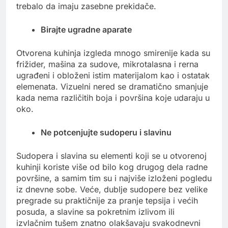
trebalo da imaju zasebne prekidače.
Birajte ugradne aparate
Otvorena kuhinja izgleda mnogo smirenije kada su
frižider, mašina za sudove, mikrotalasna i rerna
ugrađeni i obloženi istim materijalom kao i ostatak
elemenata. Vizuelni nered se dramatično smanjuje
kada nema različitih boja i površina koje udaraju u
oko.
Ne potcenjujte sudoperu i slavinu
Sudopera i slavina su elementi koji se u otvorenoj
kuhinji koriste više od bilo kog drugog dela radne
površine, a samim tim su i najviše izloženi pogledu
iz dnevne sobe. Veće, dublje sudopere bez velike
pregrade su praktičnije za pranje tepsija i većih
posuda, a slavine sa pokretnim izlivom ili
izvlačnim tušem znatno olakšavaju svakodnevni