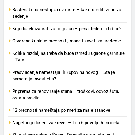
Baštenski nameštaj za dvorište – kako urediti zonu za
sedenje
Koji dušek izabrati za bolji san – pena, federi ili hibrid?
Otvorena kuhinja: prednosti, mane i saveti za uređenje
Kolika razdaljina treba da bude između ugaone garniture
i TV-a
Presvlačenje nameštaja ili kupovina novog – Šta je
pametnija investicija?
Priprema za renoviranje stana – troškovi, odvoz šuta, i
ostala pravila
12 prednosti nameštaja po meri za male stanove
Najjeftiniji dušeci za krevet – Top 6 povoljnih modela