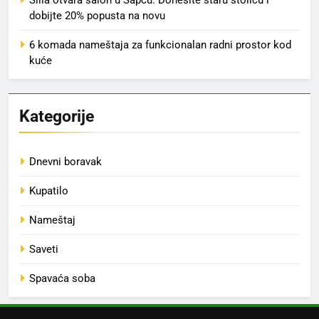
Silla otvara salon u Šapcu: Donesite staru stolicu i
dobijte 20% popusta na novu
6 komada nameštaja za funkcionalan radni prostor kod
kuće
Kategorije
Dnevni boravak
Kupatilo
Nameštaj
Saveti
Spavaća soba