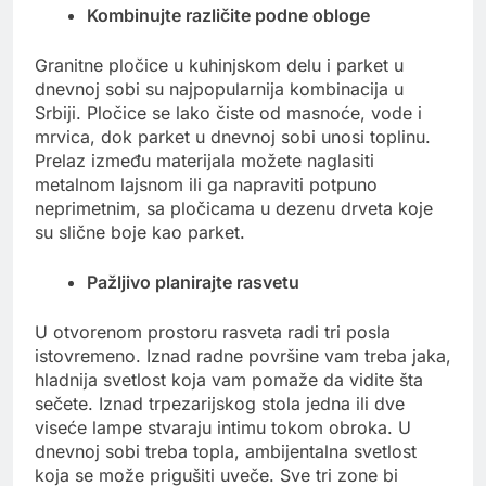
Kombinujte različite podne obloge
Granitne pločice u kuhinjskom delu i parket u
dnevnoj sobi su najpopularnija kombinacija u
Srbiji. Pločice se lako čiste od masnoće, vode i
mrvica, dok parket u dnevnoj sobi unosi toplinu.
Prelaz između materijala možete naglasiti
metalnom lajsnom ili ga napraviti potpuno
neprimetnim, sa pločicama u dezenu drveta koje
su slične boje kao parket.
Pažljivo planirajte rasvetu
U otvorenom prostoru rasveta radi tri posla
istovremeno. Iznad radne površine vam treba jaka,
hladnija svetlost koja vam pomaže da vidite šta
sečete. Iznad trpezarijskog stola jedna ili dve
viseće lampe stvaraju intimu tokom obroka. U
dnevnoj sobi treba topla, ambijentalna svetlost
koja se može prigušiti uveče. Sve tri zone bi