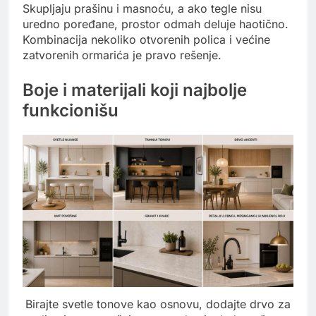
Skupljaju prašinu i masnoću, a ako tegle nisu
uredno poređane, prostor odmah deluje haotično.
Kombinacija nekoliko otvorenih polica i većine
zatvorenih ormarića je pravo rešenje.
Boje i materijali koji najbolje
funkcionišu
Birajte svetle tonove kao osnovu, dodajte drvo za