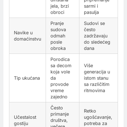
jela, brzi
sarmi i
obroci
pasulja
Pranje
Sudovi se
sudova
često
Navike u
odmah
zadržavaju
domaćinstvu
posle
do sledećeg
obroka
dana
Porodica
sa decom
Više
koja vole
generacija u
Tip ukućana
da
istom stanu
provode
sa različitim
vreme
ritmovima
zajedno
Često
Retko
primanje
Učestalost
ugošćavanje,
društva,
gostiju
potreba za
večere,