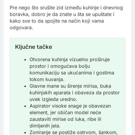
Pre nego što srušite zid između kuhinje i dnevnog
boravka, dobro je da znate u šta se upuštate i
kako sve to da spojite na način koji vama
odgovara.
Ključne tačke
Otvorena kuhinja vizuelno proširuje
prostor i omogućava bolju
komunikaciju sa ukućanima i gostima
tokom kuvanja.
Glavne mane su širenje mirisa, buka
kuhinjskih aparata i obaveza da prostor
uvek izgleda uredno.
Aspirator visoke snage je obavezan
element, jer običan model neće
zaustaviti mirise od luka, ribe ili
dimljenih jela.
Zoniranje se postiže ostrvom, šankom,