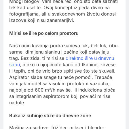
Mnogi blogovi vam neće reći ono što ćete saznati
tek kad uselite. Ovaj koncept izgleda divno na
fotografijama, ali u svakodnevnom životu donosi
izazove koji nisu zanemarljivi.
Mirisi se šire po celom prostoru
Naš način kuvanja podrazumeva luk, beli luk, ribu,
sarme, dimljenu slaninu i začine koji ostavljaju
trag. Bez zida, ti mirisi se
direktno šire u dnevnu
sobu
, a ako u njoj imate kauč od tkanine, zavese
ili tepih, oni će vrlo brzo upiti sve što ste skuvali.
Aspirator slabe snage tu neće pomoći. Trebaće
vam jak model sa visokim protokom vazduha,
najbolje od 600 m³/h naviše, ili indukciona ploča
sa integrisanim aspiratorom koji povlači mirise
nadole.
Buka iz kuhinje stiže do dnevne zone
Mašina za sudove, frižider, mikser i blender