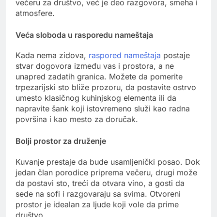
večeru za društvo, već je deo razgovora, smeha i
atmosfere.
Veća sloboda u rasporedu nameštaja
Kada nema zidova,
raspored nameštaja
postaje
stvar dogovora između vas i prostora, a ne
unapred zadatih granica. Možete da pomerite
trpezarijski sto bliže prozoru, da postavite ostrvo
umesto klasičnog kuhinjskog elementa ili da
napravite šank koji istovremeno služi kao radna
površina i kao mesto za doručak.
Bolji prostor za druženje
Kuvanje prestaje da bude usamljenički posao. Dok
jedan član porodice priprema večeru, drugi može
da postavi sto, treći da otvara vino, a gosti da
sede na sofi i razgovaraju sa svima. Otvoreni
prostor je idealan za ljude koji vole da prime
društvo.