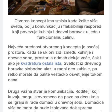
Otvoren koncept ima smisla kada želite više
svetla, bolju komunikaciju i fleksibilniji raspored
koji povezuje kuhinju i dnevni boravak u jednu
funkcionalnu celinu.
Najveća prednost otvorenog koncepta je osećaj
prostora. Kada se ukloni zid između kuhinje i
dnevne sobe, prostorija odmah deluje veće, čak i
ako je
kvadratura ostala ista
. Svetlost iz dnevnog
boravka slobodno ulazi u radni deo kuhinje, pa
retko morate da palite veštačko osvetljenje tokom
dana.
Druga važna stvar je komunikacija. Roditelji koji
kuvaju mogu istovremeno da paze na decu koja
se igraju ili rade domaći u dnevnoj sobi. Domaćica
više ne mora da bude izolovana dok sprema