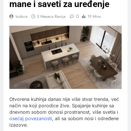
mane i saveti za uređenje
0
Isidora
3 Meseca Ranije
19 Mins
Otvorena kuhinja danas nije više stvar trenda, već
način na koji porodice žive. Spajanje kuhinje sa
dnevnom sobom donosi prostranost, više svetla i
osećaj povezanosti
, ali sa sobom nosi i određene
izazove.