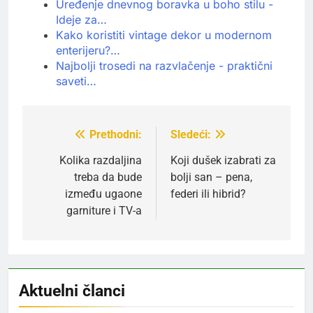
Uređenje dnevnog boravka u boho stilu -
Ideje za…
Kako koristiti vintage dekor u modernom
enterijeru?…
Najbolji trosedi na razvlačenje - praktični
saveti…
Prethodni:
Sledeći:
Kretanje
članka
Kolika razdaljina
Koji dušek izabrati za
treba da bude
bolji san – pena,
između ugaone
federi ili hibrid?
garniture i TV-a
Aktuelni članci