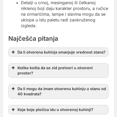
Detalji u crnoj, mesinganoj ili četkanoj
niklenoj boji daju karakter prostoru, a ručice
na ormarićima, lampe i slavina mogu da se
uklope u istu paletu radi zaokruženog
izgleda.
Najčešća pitanja
Da li otvorena kuhinja smanjuje vrednost stana?
Koliko košta da se zid pretvori u otvoreni
prostor?
Da li mogu da imam otvorenu kuhinju u stanu od
40 kvadrata?
Koje boje pločica idu u otvorenoj kuhinji?