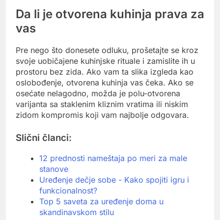
Da li je otvorena kuhinja prava za
vas
Pre nego što donesete odluku, prošetajte se kroz
svoje uobičajene kuhinjske rituale i zamislite ih u
prostoru bez zida. Ako vam ta slika izgleda kao
oslobođenje, otvorena kuhinja vas čeka. Ako se
osećate nelagodno, možda je polu-otvorena
varijanta sa staklenim kliznim vratima ili niskim
zidom kompromis koji vam najbolje odgovara.
Slični članci:
12 prednosti nameštaja po meri za male
stanove
Uređenje dečje sobe - Kako spojiti igru i
funkcionalnost?
Top 5 saveta za uređenje doma u
skandinavskom stilu