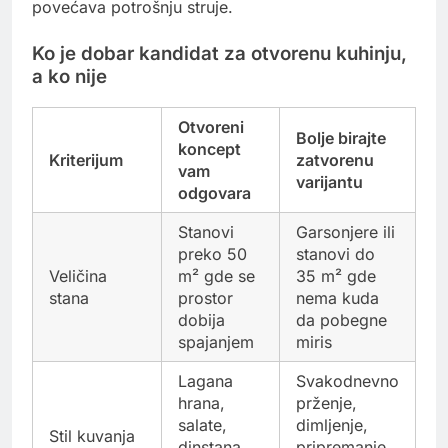
povećava potrošnju struje.
Ko je dobar kandidat za otvorenu kuhinju,
a ko nije
Otvoreni
Bolje birajte
koncept
Kriterijum
zatvorenu
vam
varijantu
odgovara
Stanovi
Garsonjere ili
preko 50
stanovi do
Veličina
m² gde se
35 m² gde
stana
prostor
nema kuda
dobija
da pobegne
spajanjem
miris
Lagana
Svakodnevno
hrana,
prženje,
salate,
dimljenje,
Stil kuvanja
dinstana
pripremanje