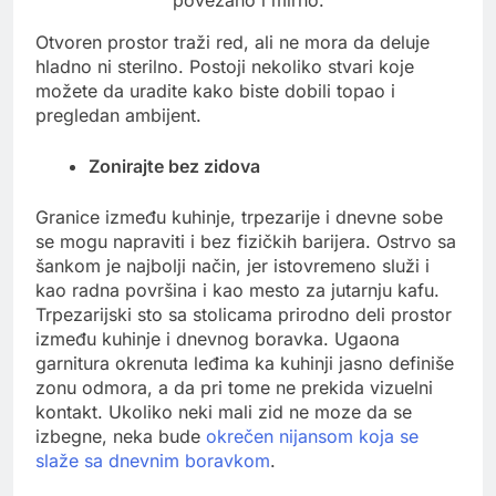
Otvoren prostor traži red, ali ne mora da deluje
hladno ni sterilno. Postoji nekoliko stvari koje
možete da uradite kako biste dobili topao i
pregledan ambijent.
Zonirajte bez zidova
Granice između kuhinje, trpezarije i dnevne sobe
se mogu napraviti i bez fizičkih barijera. Ostrvo sa
šankom je najbolji način, jer istovremeno služi i
kao radna površina i kao mesto za jutarnju kafu.
Trpezarijski sto sa stolicama prirodno deli prostor
između kuhinje i dnevnog boravka. Ugaona
garnitura okrenuta leđima ka kuhinji jasno definiše
zonu odmora, a da pri tome ne prekida vizuelni
kontakt. Ukoliko neki mali zid ne moze da se
izbegne, neka bude
okrečen nijansom koja se
slaže sa dnevnim boravkom
.