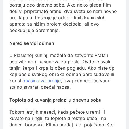
postaju deo dnevne sobe. Ako neko gleda film
dok vi pripremate hranu, dva sveta se neminovno
preklapaju. Rešenje je odabir tihih kuhinjskih
aparata sa nižim brojem decibela, ali ovo
poskupljuje opremanje.
Nered se vidi odmah
U klasičnoj kuhinji možete da zatvorite vrata i
ostavite gomilu sudova za posle. Ovde je svaki
tanjir, šerpa i krpa izložen pogledu. Ako niste tip
koji posle svakog obroka odmah pere sudove ili
koristi
mašinu za pranje
, ovaj koncept će vam
stalno stvarati osećaj haosa.
Toplota od kuvanja prelazi u dnevnu sobu
Tokom letnjih meseci, kada pečete u rerni ili
kuvate na ringli, ta toplota direktno utiče i na
dnevni boravak. Klima uređaj radi pojačano, što