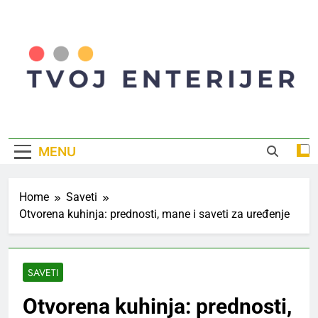
Skip
to
content
Tvoj Enterijer
Inspiracija I Saveti Za Savršen Dom
MENU
Home
Saveti
Otvorena kuhinja: prednosti, mane i saveti za uređenje
SAVETI
Otvorena kuhinja: prednosti,