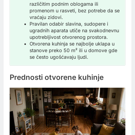
različitim podnim oblogama ili
promenom u rasveti, bez potrebe da se
vraćaju zidovi.
Pravilan odabir slavina, sudopere i
ugradnih aparata utiče na svakodnevnu
upotrebljivost otvorenog prostora.
Otvorena kuhinja se najbolje uklapa u
stanove preko 50 m² ili u domove gde
se često ugošćavaju ljudi.
Prednosti otvorene kuhinje