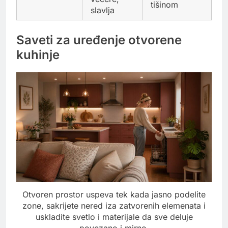
tišinom
slavlja
Saveti za uređenje otvorene
kuhinje
Otvoren prostor uspeva tek kada jasno podelite
zone, sakrijete nered iza zatvorenih elemenata i
uskladite svetlo i materijale da sve deluje
povezano i mirno.