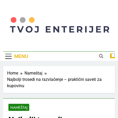
Skip
to
content
Tvoj Enterijer
Inspiracija I Saveti Za Savršen Dom
MENU
Home
Nameštaj
Najbolji trosedi na razvlačenje – praktični saveti za
kupovinu
NAMEŠTAJ