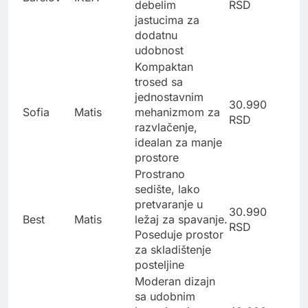
debelim
RSD
jastucima za
dodatnu
udobnost
Kompaktan
trosed sa
jednostavnim
30.990
Sofia
Matis
mehanizmom za
RSD
razvlačenje,
idealan za manje
prostore
Prostrano
sedište, lako
pretvaranje u
30.990
Best
Matis
ležaj za spavanje.
RSD
Poseduje prostor
za skladištenje
posteljine
Moderan dizajn
sa udobnim