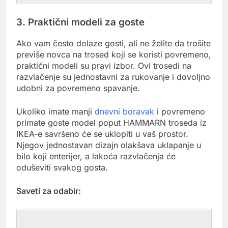
3. Praktični modeli za goste
Ako vam često dolaze gosti, ali ne želite da trošite
previše novca na trosed koji se koristi povremeno,
praktični modeli su pravi izbor. Ovi trosedi na
razvlačenje su jednostavni za rukovanje i dovoljno
udobni za povremeno spavanje.
Ukoliko imate manji
dnevni boravak
i povremeno
primate goste model poput HAMMARN troseda iz
IKEA-e savršeno će se uklopiti u vaš prostor.
Njegov jednostavan dizajn olakšava uklapanje u
bilo koji enterijer, a lakoća razvlačenja će
oduševiti svakog gosta.
Saveti za odabir: