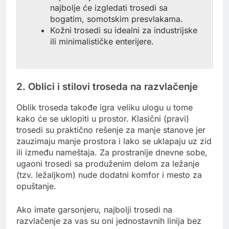
najbolje će izgledati trosedi sa
bogatim, somotskim presvlakama.
Kožni trosedi su idealni za industrijske
ili minimalističke enterijere.
2. Oblici i stilovi troseda na razvlačenje
Oblik troseda takođe igra veliku ulogu u tome
kako će se uklopiti u prostor. Klasični (pravi)
trosedi su praktično rešenje za manje stanove jer
zauzimaju manje prostora i lako se uklapaju uz zid
ili između nameštaja. Za prostranije dnevne sobe,
ugaoni trosedi sa produženim delom za ležanje
(tzv. ležaljkom) nude dodatni komfor i mesto za
opuštanje.
Ako imate garsonjeru, najbolji trosedi na
razvlačenje za vas su oni jednostavnih linija bez