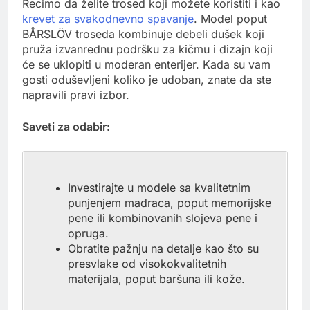
Recimo da želite trosed koji možete koristiti i kao
krevet za svakodnevno spavanje
. Model poput
BÅRSLÖV troseda kombinuje debeli dušek koji
pruža izvanrednu podršku za kičmu i dizajn koji
će se uklopiti u moderan enterijer. Kada su vam
gosti oduševljeni koliko je udoban, znate da ste
napravili pravi izbor.
Saveti za odabir:
Investirajte u modele sa kvalitetnim
punjenjem madraca, poput memorijske
pene ili kombinovanih slojeva pene i
opruga.
Obratite pažnju na detalje kao što su
presvlake od visokokvalitetnih
materijala, poput baršuna ili kože.