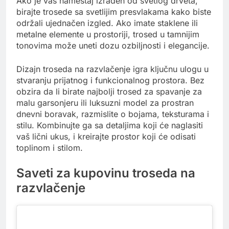
Ako je vaš nameštaj izrađen od svetlog drveta,
birajte trosede sa svetlijim presvlakama kako biste
održali ujednačen izgled. Ako imate staklene ili
metalne elemente u prostoriji, trosed u tamnijim
tonovima može uneti dozu ozbiljnosti i elegancije.
Dizajn troseda na razvlačenje igra ključnu ulogu u
stvaranju prijatnog i funkcionalnog prostora. Bez
obzira da li birate najbolji trosed za spavanje za
malu garsonjeru ili luksuzni model za prostran
dnevni boravak, razmislite o bojama, teksturama i
stilu. Kombinujte ga sa detaljima koji će naglasiti
vaš lični ukus, i kreirajte prostor koji će odisati
toplinom i stilom.
Saveti za kupovinu troseda na
razvlačenje