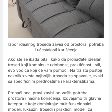
Izbor idealnog troseda zavisi od prostora, potreba
i učestalosti korišćenja
Ako ste se ikada pitali kako da pronađete idealan
trosed koji kombinuje udobnost, praktičnost i stil,
evo vodiča koji će vam pomoći. Na tržištu postoji
nekoliko vrsta najboljih troseda za spavanje, svaki
sa specifičnim prednostima i karakteristikama.
Pronaći onaj pravi zavisi od vaših potreba,
prostora i načina korišćenja. Izdvajamo tri glavne
kategorije koje dominiraju: multifunkcionalni
modeli, luksuzni trosedi i praktični modeli za