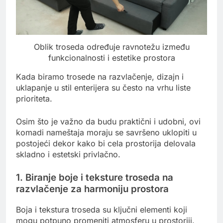
Oblik troseda određuje ravnotežu između
funkcionalnosti i estetike prostora
Kada biramo trosede na razvlačenje, dizajn i
uklapanje u stil enterijera su često na vrhu liste
prioriteta.
Osim što je važno da budu praktični i udobni, ovi
komadi nameštaja moraju se savršeno uklopiti u
postojeći dekor kako bi cela prostorija delovala
skladno i estetski privlačno.
1. Biranje boje i teksture troseda na
razvlačenje za harmoniju prostora
Boja i tekstura troseda su ključni elementi koji
mogu potpuno promeniti atmosferu u prostoriji.