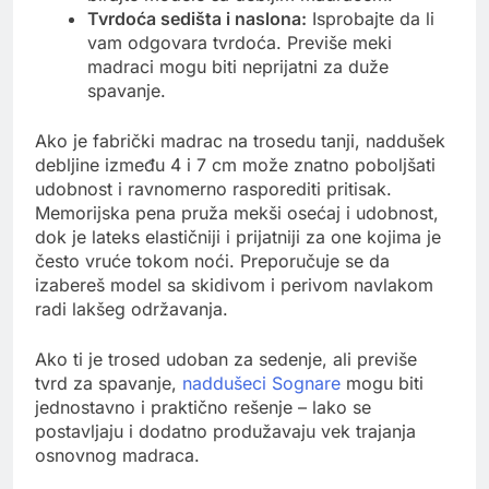
Tvrdoća sedišta i naslona:
Isprobajte da li
vam odgovara tvrdoća. Previše meki
madraci mogu biti neprijatni za duže
spavanje.
Ako je fabrički madrac na trosedu tanji, naddušek
debljine između 4 i 7 cm može znatno poboljšati
udobnost i ravnomerno rasporediti pritisak.
Memorijska pena pruža mekši osećaj i udobnost,
dok je lateks elastičniji i prijatniji za one kojima je
često vruće tokom noći. Preporučuje se da
izabereš model sa skidivom i perivom navlakom
radi lakšeg održavanja.
Ako ti je trosed udoban za sedenje, ali previše
tvrd za spavanje,
naddušeci Sognare
mogu biti
jednostavno i praktično rešenje – lako se
postavljaju i dodatno produžavaju vek trajanja
osnovnog madraca.