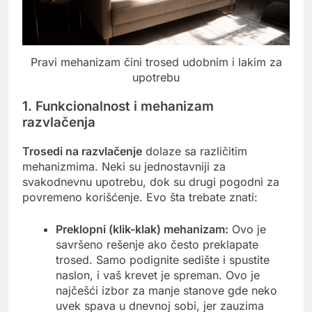
Pravi mehanizam čini trosed udobnim i lakim za
upotrebu
1. Funkcionalnost i mehanizam
razvlačenja
Trosedi na razvlačenje
dolaze sa različitim
mehanizmima. Neki su jednostavniji za
svakodnevnu upotrebu, dok su drugi pogodni za
povremeno korišćenje. Evo šta trebate znati:
Preklopni (klik-klak) mehanizam:
Ovo je
savršeno rešenje ako često preklapate
trosed. Samo podignite sedište i spustite
naslon, i vaš krevet je spreman. Ovo je
najčešći izbor za manje stanove gde neko
uvek spava u dnevnoj sobi, jer zauzima