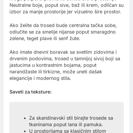
Neutralne boje, poput sive, bež ili krem, odličan su
izbor za manje prostorije jer vizuelno šire prostor.
Ako želite da trosed bude centralna tačka sobe,
odlučite se za smelije nijanse poput smaragdno
zelene, teget plave ili senf žute.
Ako imate dnevni boravak sa svetlim zidovima i
drvenim podovima, trosed u tamnijoj sivoj boji sa
jastucima u kontrastnim bojama, poput
narandžaste ili tirkizne, može uneti dašak
elegancije i modernog stila.
Saveti za teksture:
Za skandinavski stil birajte trosede sa
tkaninama poput lana ili pamuka.
U prostorijama sa klasičnim stilom