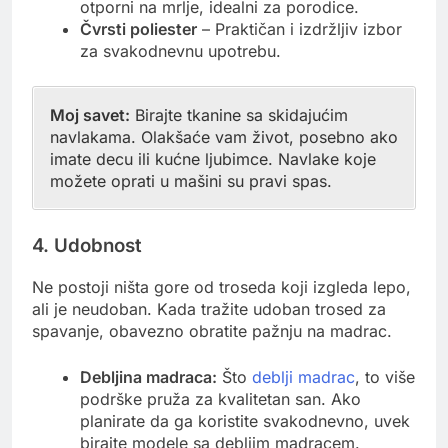
otporni na mrlje, idealni za porodice.
Čvrsti poliester
– Praktičan i izdržljiv izbor
za svakodnevnu upotrebu.
Moj savet:
Birajte tkanine sa skidajućim
navlakama. Olakšaće vam život, posebno ako
imate decu ili kućne ljubimce. Navlake koje
možete oprati u mašini su pravi spas.
4. Udobnost
Ne postoji ništa gore od troseda koji izgleda lepo,
ali je neudoban. Kada tražite udoban trosed za
spavanje, obavezno obratite pažnju na madrac.
Debljina madraca:
Što
deblji madrac
, to više
podrške pruža za kvalitetan san. Ako
planirate da ga koristite svakodnevno, uvek
birajte modele sa debljim madracem.