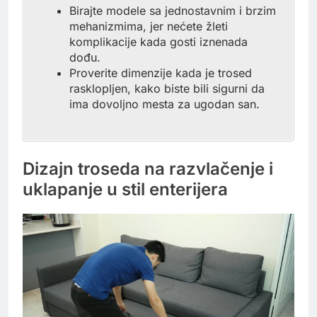
Birajte modele sa jednostavnim i brzim
mehanizmima, jer nećete žleti
komplikacije kada gosti iznenada
dođu.
Proverite dimenzije kada je trosed
rasklopljen, kako biste bili sigurni da
ima dovoljno mesta za ugodan san.
Dizajn troseda na razvlačenje i
uklapanje u stil enterijera