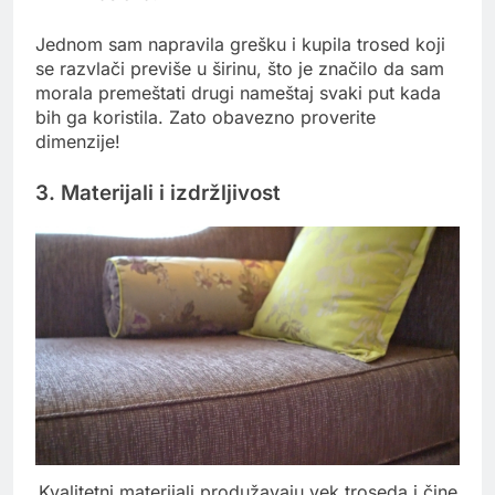
Jednom sam napravila grešku i kupila trosed koji
se razvlači previše u širinu, što je značilo da sam
morala premeštati drugi nameštaj svaki put kada
bih ga koristila. Zato obavezno proverite
dimenzije!
3. Materijali i izdržljivost
Kvalitetni materijali produžavaju vek troseda i čine