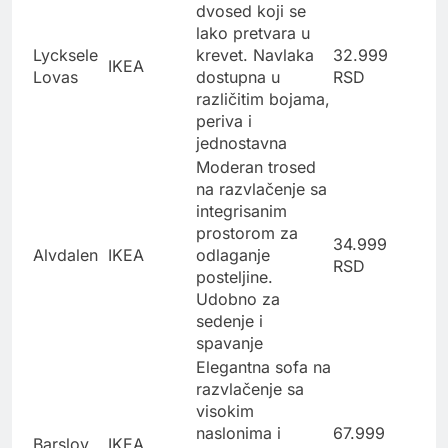
dvosed koji se
lako pretvara u
Lycksele
krevet. Navlaka
32.999
IKEA
Lovas
dostupna u
RSD
različitim bojama,
periva i
jednostavna
Moderan trosed
na razvlačenje sa
integrisanim
prostorom za
34.999
Alvdalen
IKEA
odlaganje
RSD
posteljine.
Udobno za
sedenje i
spavanje
Elegantna sofa na
razvlačenje sa
visokim
naslonima i
67.999
Barslov
IKEA