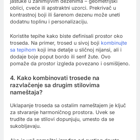
jastuke u zanimljivim dezenima – geometrijski
oblici, cveće ili apstraktni uzorci. Prekrivač u
kontrastnoj boji ili šarenom dezenu može uneti
dodatnu toplinu i personalizaciju.
Koristite tepihe kako biste definisali prostor oko
troseda. Na primer, trosed u sivoj boji
kombinujte
sa tepihom
koji ima detalje u sličnoj nijansi, ali i
dodaje boje poput bordo ili senf žute. Ovo
pomaže da prostor izgleda povezano i osmišljeno.
4. Kako kombinovati trosede na
razvlačenje sa drugim stilovima
nameštaja?
Uklapanje troseda sa ostalim nameštajem je ključ
za stvaranje harmoničnog prostora. Uvek se
trudite da se stilovi dopunjuju, umesto da se
sukobljavaju.