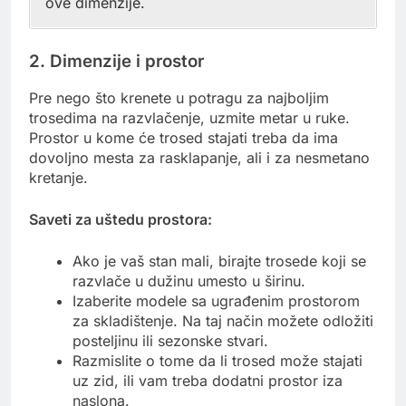
ove dimenzije.
2. Dimenzije i prostor
Pre nego što krenete u potragu za najboljim
trosedima na razvlačenje, uzmite metar u ruke.
Prostor u kome će trosed stajati treba da ima
dovoljno mesta za rasklapanje, ali i za nesmetano
kretanje.
Saveti za uštedu prostora:
Ako je vaš stan mali, birajte trosede koji se
razvlače u dužinu umesto u širinu.
Izaberite modele sa ugrađenim prostorom
za skladištenje. Na taj način možete odložiti
posteljinu ili sezonske stvari.
Razmislite o tome da li trosed može stajati
uz zid, ili vam treba dodatni prostor iza
naslona.