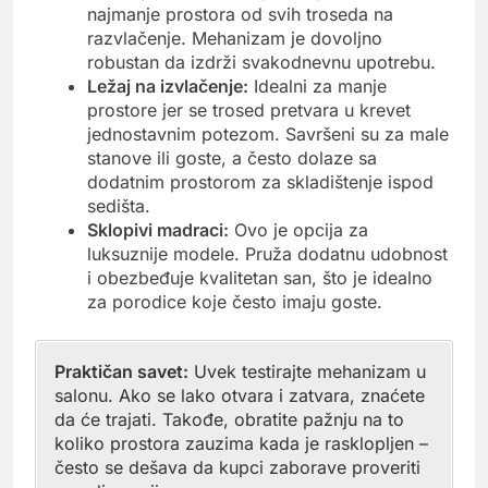
najmanje prostora od svih troseda na
razvlačenje. Mehanizam je dovoljno
robustan da izdrži svakodnevnu upotrebu.
Ležaj na izvlačenje:
Idealni za manje
prostore jer se trosed pretvara u krevet
jednostavnim potezom. Savršeni su za male
stanove ili goste, a često dolaze sa
dodatnim prostorom za skladištenje ispod
sedišta.
Sklopivi madraci:
Ovo je opcija za
luksuznije modele. Pruža dodatnu udobnost
i obezbeđuje kvalitetan san, što je idealno
za porodice koje često imaju goste.
Praktičan savet:
Uvek testirajte mehanizam u
salonu. Ako se lako otvara i zatvara, znaćete
da će trajati. Takođe, obratite pažnju na to
koliko prostora zauzima kada je rasklopljen –
često se dešava da kupci zaborave proveriti