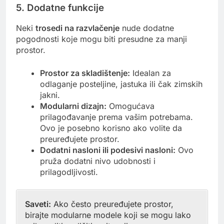
5. Dodatne funkcije
Neki
trosedi na razvlačenje
nude dodatne
pogodnosti koje mogu biti presudne za manji
prostor.
Prostor za skladištenje:
Idealan za
odlaganje posteljine, jastuka ili čak zimskih
jakni.
Modularni dizajn:
Omogućava
prilagođavanje prema vašim potrebama.
Ovo je posebno korisno ako volite da
preuređujete prostor.
Dodatni nasloni ili podesivi nasloni:
Ovo
pruža dodatni nivo udobnosti i
prilagodljivosti.
Saveti:
Ako često preuređujete prostor,
birajte modularne modele koji se mogu lako