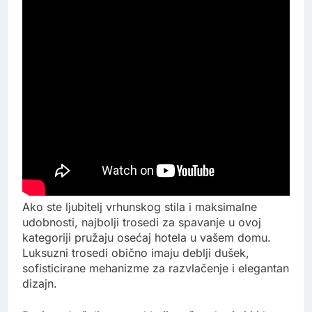
Ako ste ljubitelj vrhunskog stila i maksimalne
udobnosti, najbolji trosedi za spavanje u ovoj
kategoriji pružaju osećaj hotela u vašem domu.
Luksuzni trosedi obično imaju deblji dušek,
sofisticirane mehanizme za razvlačenje i elegantan
dizajn.