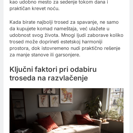
kao udobno mesto za sedenje tokom dana i
praktičan krevet noću.
Kada birate najbolji trosed za spavanje, ne samo
da kupujete komad nameštaja, već ulažete u
udobnost svog života. Mnogi ljudi zaborave koliko
trosed može doprineti estetskoj harmoniji
prostora, dok istovremeno nudi praktično rešenje
za manje stanove ili garsonjere.
Ključni faktori pri odabiru
troseda na razvlačenje