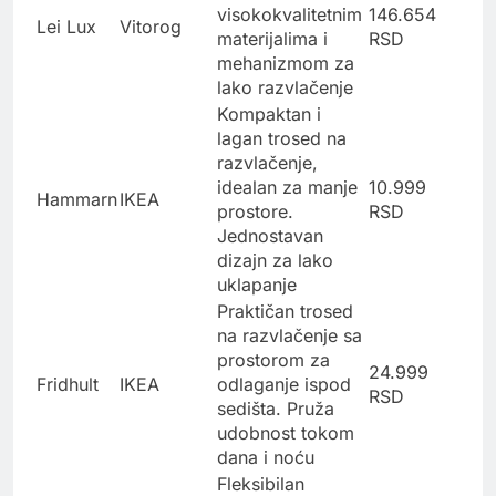
visokokvalitetnim
146.654
Lei Lux
Vitorog
materijalima i
RSD
mehanizmom za
lako razvlačenje
Kompaktan i
lagan trosed na
razvlačenje,
idealan za manje
10.999
Hammarn
IKEA
prostore.
RSD
Jednostavan
dizajn za lako
uklapanje
Praktičan trosed
na razvlačenje sa
prostorom za
24.999
Fridhult
IKEA
odlaganje ispod
RSD
sedišta. Pruža
udobnost tokom
dana i noću
Fleksibilan