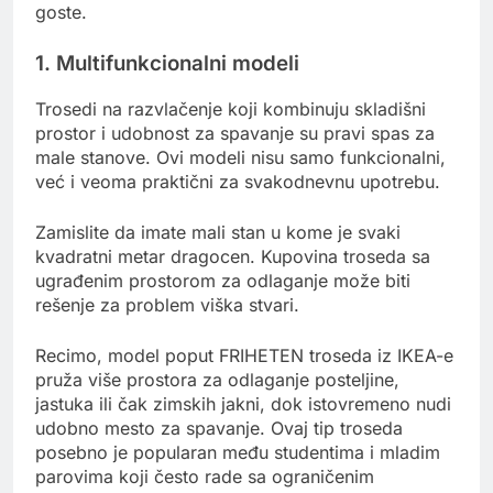
goste.
1. Multifunkcionalni modeli
Trosedi na razvlačenje koji kombinuju skladišni
prostor i udobnost za spavanje su pravi spas za
male stanove. Ovi modeli nisu samo funkcionalni,
već i veoma praktični za svakodnevnu upotrebu.
Zamislite da imate mali stan u kome je svaki
kvadratni metar dragocen. Kupovina troseda sa
ugrađenim prostorom za odlaganje može biti
rešenje za problem viška stvari.
Recimo, model poput FRIHETEN troseda iz IKEA-e
pruža više prostora za odlaganje posteljine,
jastuka ili čak zimskih jakni, dok istovremeno nudi
udobno mesto za spavanje. Ovaj tip troseda
posebno je popularan među studentima i mladim
parovima koji često rade sa ograničenim