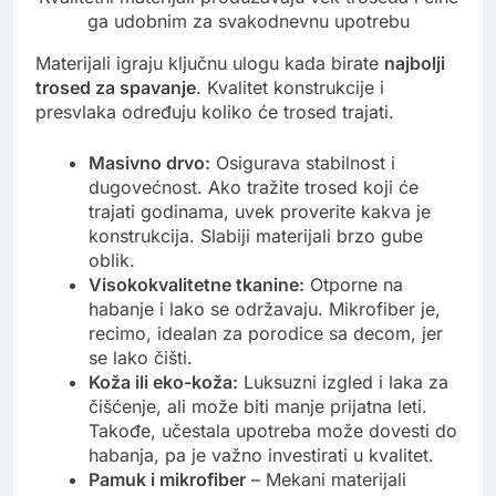
ga udobnim za svakodnevnu upotrebu
Materijali igraju ključnu ulogu kada birate
najbolji
trosed za spavanje
. Kvalitet konstrukcije i
presvlaka određuju koliko će trosed trajati.
Masivno drvo:
Osigurava stabilnost i
dugovećnost. Ako tražite trosed koji će
trajati godinama, uvek proverite kakva je
konstrukcija. Slabiji materijali brzo gube
oblik.
Visokokvalitetne tkanine:
Otporne na
habanje i lako se održavaju. Mikrofiber je,
recimo, idealan za porodice sa decom, jer
se lako čišti.
Koža ili eko-koža:
Luksuzni izgled i laka za
čišćenje, ali može biti manje prijatna leti.
Takođe, učestala upotreba može dovesti do
habanja, pa je važno investirati u kvalitet.
Pamuk i mikrofiber
– Mekani materijali