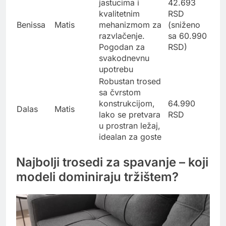
jastucima i
42.693
kvalitetnim
RSD
Benissa
Matis
mehanizmom za
(sniženo
razvlačenje.
sa 60.990
Pogodan za
RSD)
svakodnevnu
upotrebu
Robustan trosed
sa čvrstom
konstrukcijom,
64.990
Dalas
Matis
lako se pretvara
RSD
u prostran ležaj,
idealan za goste
Najbolji trosedi za spavanje – koji
modeli dominiraju tržištem?