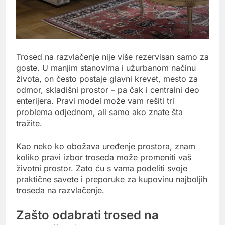
Trosed na razvlačenje nije više rezervisan samo za
goste. U manjim stanovima i užurbanom načinu
života, on često postaje glavni krevet, mesto za
odmor, skladišni prostor – pa čak i centralni deo
enterijera. Pravi model može vam rešiti tri
problema odjednom, ali samo ako znate šta
tražite.
Kao neko ko obožava uređenje prostora, znam
koliko pravi izbor troseda može promeniti vaš
životni prostor. Zato ću s vama podeliti svoje
praktične savete i preporuke za kupovinu najboljih
troseda na razvlačenje.
Zašto odabrati trosed na