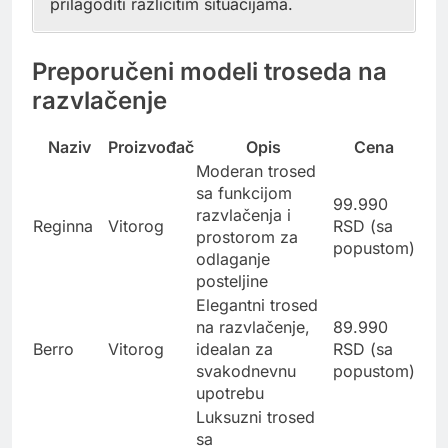
prilagoditi različitim situacijama.
Preporučeni modeli troseda na
razvlačenje
Naziv
Proizvođač
Opis
Cena
Moderan trosed
sa funkcijom
99.990
razvlačenja i
Reginna
Vitorog
RSD (sa
prostorom za
popustom)
odlaganje
posteljine
Elegantni trosed
na razvlačenje,
89.990
Berro
Vitorog
idealan za
RSD (sa
svakodnevnu
popustom)
upotrebu
Luksuzni trosed
sa