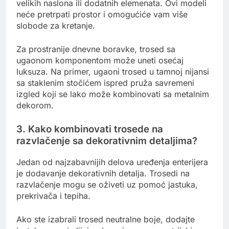
velikih naslona ili dodatnih elemenata. Ovi modeli
neće pretrpati prostor i omogućiće vam više
slobode za kretanje.
Za prostranije dnevne boravke, trosed sa
ugaonom komponentom može uneti osećaj
luksuza. Na primer, ugaoni trosed u tamnoj nijansi
sa staklenim stočićem ispred pruža savremeni
izgled koji se lako može kombinovati sa metalnim
dekorom.
3. Kako kombinovati trosede na
razvlačenje sa dekorativnim detaljima?
Jedan od najzabavnijih delova uređenja enterijera
je dodavanje dekorativnih detalja. Trosedi na
razvlačenje mogu se oživeti uz pomoć jastuka,
prekrivača i tepiha.
Ako ste izabrali trosed neutralne boje, dodajte