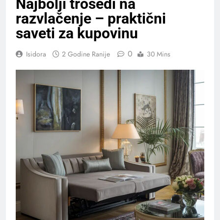
Najbolji trosedi na
razvlačenje – praktični
saveti za kupovinu
0
Isidora
2 Godine Ranije
30 Mins