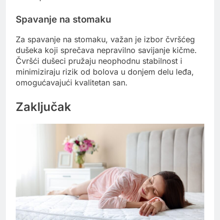
Spavanje na stomaku
Za spavanje na stomaku, važan je izbor čvršćeg
dušeka koji sprečava nepravilno savijanje kičme.
Čvršći dušeci pružaju neophodnu stabilnost i
minimiziraju rizik od bolova u donjem delu leđa,
omogućavajući kvalitetan san.
Zaključak