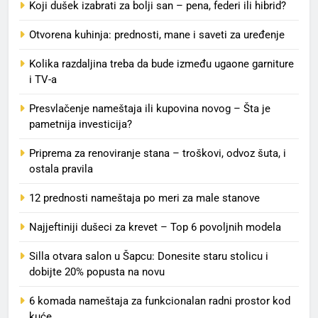
Koji dušek izabrati za bolji san – pena, federi ili hibrid?
Otvorena kuhinja: prednosti, mane i saveti za uređenje
Kolika razdaljina treba da bude između ugaone garniture
i TV-a
Presvlačenje nameštaja ili kupovina novog – Šta je
pametnija investicija?
Priprema za renoviranje stana – troškovi, odvoz šuta, i
ostala pravila
12 prednosti nameštaja po meri za male stanove
Najjeftiniji dušeci za krevet – Top 6 povoljnih modela
Silla otvara salon u Šapcu: Donesite staru stolicu i
dobijte 20% popusta na novu
6 komada nameštaja za funkcionalan radni prostor kod
kuće