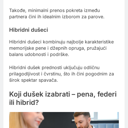
Takođe, minimalni prenos pokreta između
partnera čini ih idealnim izborom za parove.
Hibridni dušeci
Hibridni dušeci kombinuju najbolje karakteristike
memorijske pene i džepnih opruga, pružajući
balans udobnosti i podrške.
Hibridni dušek prednosti uključuju odličnu
prilagodljivost i čvrstinu, što ih čini pogodnim za
širok spektar spavača.
Koji dušek izabrati – pena, federi
ili hibrid?