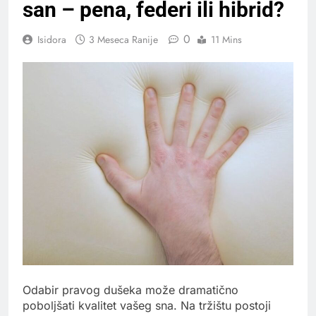
san – pena, federi ili hibrid?
0
Isidora
3 Meseca Ranije
11 Mins
Odabir pravog dušeka može dramatično
poboljšati kvalitet vašeg sna. Na tržištu postoji