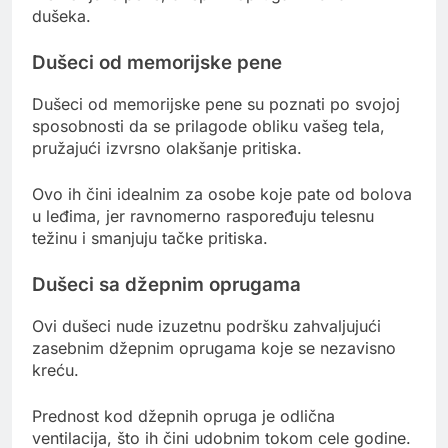
dušeka.
Dušeci od memorijske pene
Dušeci od memorijske pene su poznati po svojoj
sposobnosti da se prilagode obliku vašeg tela,
pružajući izvrsno olakšanje pritiska.
Ovo ih čini idealnim za osobe koje pate od bolova
u leđima, jer ravnomerno raspoređuju telesnu
težinu i smanjuju tačke pritiska.
Dušeci sa džepnim oprugama
Ovi dušeci nude izuzetnu podršku zahvaljujući
zasebnim džepnim oprugama koje se nezavisno
kreću.
Prednost kod džepnih opruga je odlična
ventilacija, što ih čini udobnim tokom cele godine.