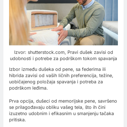
Izvor: shutterstock.com, Pravi dušek zavisi od
udobnosti i potrebe za podrškom tokom spavanja
Izbor između dušeka od pene, sa federima ili
hibrida zavisi od vaših ličnih preferencija, težine,
uobičajenog položaja spavanja i potreba za
podrškom leđima.
Prva opcija, dušeci od memorijske pene, savršeno
se prilagođavaju obliku vašeg tela, što ih čini
izuzetno udobnim i efikasnim u smanjenju tačaka
pritiska.