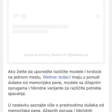
A post shared by Weltner® (@weltner.rs)
Ako želite da uporedite različite modele i tvrdoće
na jednom mestu,
Weltner dušeci
imaju u ponudi
dušeke od memorijske pene, modele sa džepnim
oprugama i hibridne varijante za različite potrebe
spavanja.
U nastavku saznajte više o prednostima dušeka od
memorijske pene, džepnih opruga i hibridnih