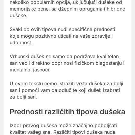
nekoliko popularnih opcija, uključujući dušeke od
memorijske pene, sa džepnim oprugama i hibridne
dušeke.
Svaki od ovih tipova nudi specifične prednosti
koje mogu pozitivno uticati na vaše zdravlje i
udobnost.
Vrhunski dušek ne samo da podržava kvalitetan
san već i direktno doprinosi fizičkom blagostanju i
mentalnoj jasnoći.
U ovom tekstu ćemo istražiti vrsta dušeka za bolji
san i pomoći vam da odlučite koji dušek izabrati
za bolji san.
Prednosti različitih tipova dušeka
Izbor pravog dušeka može značajno poboljšati
kvalitet vašeg sna. Različiti tipovi dušeka nude