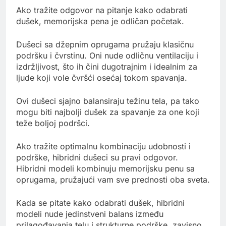
Ako tražite odgovor na pitanje kako odabrati
dušek, memorijska pena je odličan početak.
Dušeci sa džepnim oprugama pružaju klasičnu
podršku i čvrstinu. Oni nude odličnu ventilaciju i
izdržljivost, što ih čini dugotrajnim i idealnim za
ljude koji vole čvršći osećaj tokom spavanja.
Ovi dušeci sjajno balansiraju težinu tela, pa tako
mogu biti najbolji dušek za spavanje za one koji
teže boljoj podršci.
Ako tražite optimalnu kombinaciju udobnosti i
podrške, hibridni dušeci su pravi odgovor.
Hibridni modeli kombinuju memorijsku penu sa
oprugama, pružajući vam sve prednosti oba sveta.
Kada se pitate kako odabrati dušek, hibridni
modeli nude jedinstveni balans između
prilagođavanja telu i strukturne podrške, zavisno