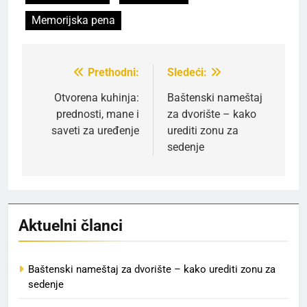
Memorijska pena
Prethodni:
Sledeći:
Kretanje
članka
Otvorena kuhinja:
Baštenski nameštaj
prednosti, mane i
za dvorište – kako
saveti za uređenje
urediti zonu za
sedenje
Aktuelni članci
Baštenski nameštaj za dvorište – kako urediti zonu za
sedenje