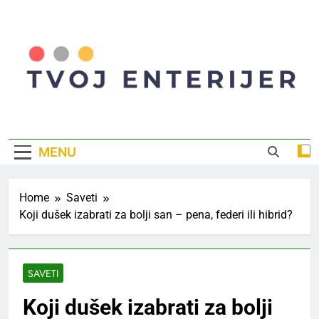
Skip
to
content
Tvoj Enterijer
Inspiracija I Saveti Za Savršen Dom
MENU
Home
Saveti
Koji dušek izabrati za bolji san – pena, federi ili hibrid?
SAVETI
Koji dušek izabrati za bolji