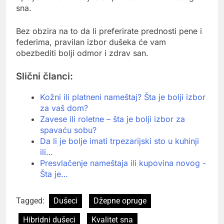
sna.
Bez obzira na to da li preferirate prednosti pene i
federima, pravilan izbor dušeka će vam
obezbediti bolji odmor i zdrav san.
Slični članci:
Kožni ili platneni nameštaj? Šta je bolji izbor
za vaš dom?
Zavese ili roletne – šta je bolji izbor za
spavaću sobu?
Da li je bolje imati trpezarijski sto u kuhinji
ili…
Presvlačenje nameštaja ili kupovina novog -
Šta je…
Tagged:
Dušeci
Džepne opruge
Hibridni dušeci
Kvalitet sna