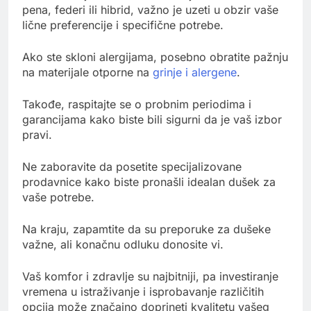
pena, federi ili hibrid, važno je uzeti u obzir vaše
lične preferencije i specifične potrebe.
Ako ste skloni alergijama, posebno obratite pažnju
na materijale otporne na
grinje i alergene
.
Takođe, raspitajte se o probnim periodima i
garancijama kako biste bili sigurni da je vaš izbor
pravi.
Ne zaboravite da posetite specijalizovane
prodavnice kako biste pronašli idealan dušek za
vaše potrebe.
Na kraju, zapamtite da su preporuke za dušeke
važne, ali konačnu odluku donosite vi.
Vaš komfor i zdravlje su najbitniji, pa investiranje
vremena u istraživanje i isprobavanje različitih
opcija može značajno doprineti kvalitetu vašeg