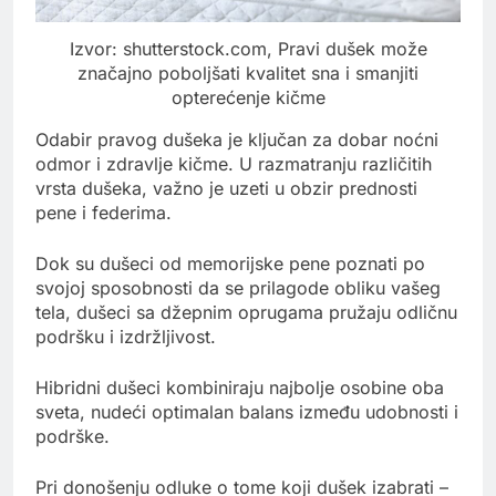
Izvor: shutterstock.com, Pravi dušek može
značajno poboljšati kvalitet sna i smanjiti
opterećenje kičme
Odabir pravog dušeka je ključan za dobar noćni
odmor i zdravlje kičme. U razmatranju različitih
vrsta dušeka, važno je uzeti u obzir prednosti
pene i federima.
Dok su dušeci od memorijske pene poznati po
svojoj sposobnosti da se prilagode obliku vašeg
tela, dušeci sa džepnim oprugama pružaju odličnu
podršku i izdržljivost.
Hibridni dušeci kombiniraju najbolje osobine oba
sveta, nudeći optimalan balans između udobnosti i
podrške.
Pri donošenju odluke o tome koji dušek izabrati –