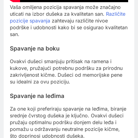
Vaša omiljena pozicija spavanja može značajno
uticati na izbor dušeka za kvalitetan san.
Različite
pozicije spavanja
zahtevaju različite nivoe
podrške i udobnosti kako bi se osigurao kvalitetan
san.
Spavanje na boku
Ovakvi dušeci smanjuju pritisak na ramena i
kukove, pružajući potrebnu podršku za prirodnu
zakrivljenost kičme. Dušeci od memorijske pene
su idealni za ovu poziciju.
Spavanje na leđima
Za one koji preferiraju spavanje na leđima, biranje
srednje čvrstog dušeka je ključno. Ovakvi dušeci
pružaju optimalnu podršku donjem delu leđa i
pomažu u održavanju neutralne pozicije kičme,
što doprinosi udobnosti dušeka.