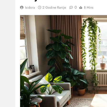
0
Isidora
2 Godine Ranije
8 Mins