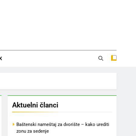
K
Aktuelni članci
Baštenski nameštaj za dvorište – kako urediti
zonu za sedenje