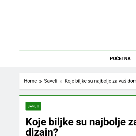
Skip
to
content
Tvo
Inspiracij
POČETNA
Home
Saveti
Koje biljke su najbolje za vaš dom
SAVETI
Koje biljke su najbolje z
dizajn?