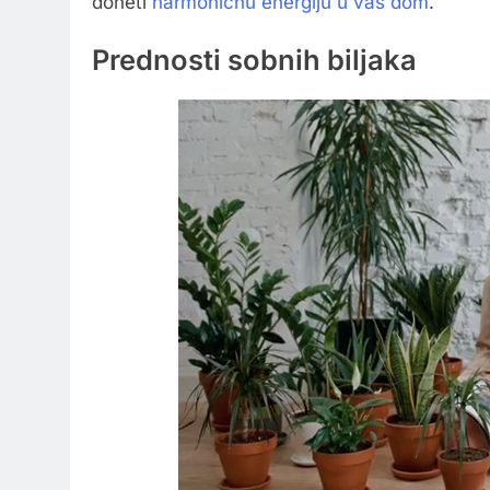
doneti
harmoničnu energiju u vaš dom
.
Prednosti sobnih biljaka