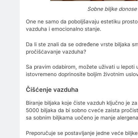
Sobne biljke donose
One ne samo da poboljšavaju estetiku prostor
vazduha i emocionalno stanje.
Da li ste znali da se određene vrste biljaka 
pročišćavanje vazduha?
Sa pravim odabirom, možete uživati u lepoti u
istovremeno doprinosite boljim životnim uslo
Čišćenje vazduha
Biranje biljaka koje čiste vazduh ključno je 
5000 biljaka da bi sobno cveće zaista pročist
sa sobnim biljkama uočeno je manje alergena,
Preporučuje se postavljanje jedne veće biljke