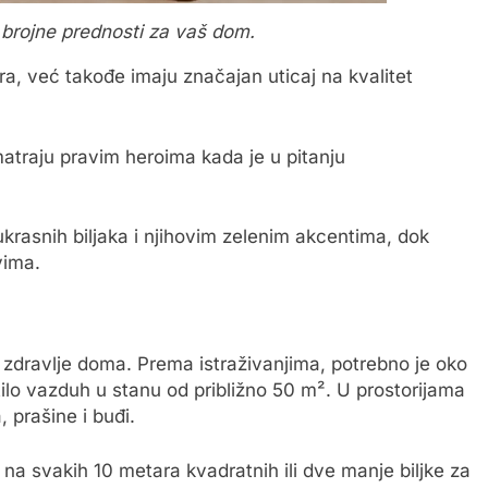
 brojne prednosti za vaš dom.
a, već takođe imaju značajan uticaj na kvalitet
smatraju pravim heroima kada je u pitanju
krasnih biljaka i njihovim zelenim akcentima, dok
vima.
za zdravlje doma. Prema istraživanjima, potrebno je oko
ilo vazduh u stanu od približno 50 m². U prostorijama
 prašine i buđi.
 na svakih 10 metara kvadratnih ili dve manje biljke za