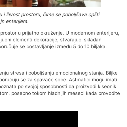
u i živost prostoru, čime se poboljšava opšti
jn enterijera.
 prostor u prijatno okruženje. U modernom enterijeru,
ključni elementi dekoracije, stvarajući skladan
poručuje se postavljanje između 5 do 10 biljaka.
nju stresa i poboljšanju emocionalnog stanja. Biljke
reporučuju se za spavaće sobe. Astmatici mogu imati
 poznata po svojoj sposobnosti da proizvodi kiseonik
estom, posebno tokom hladnijih meseci kada provodite