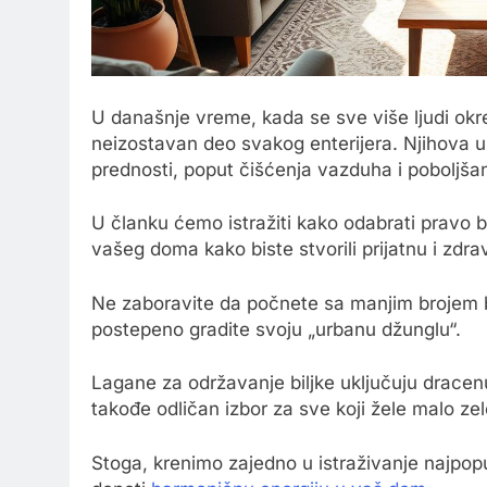
U današnje vreme, kada se sve više ljudi okre
neizostavan deo svakog enterijera. Njihova 
prednosti, poput čišćenja vazduha i poboljša
U članku ćemo istražiti kako odabrati pravo bi
vašeg doma kako biste stvorili prijatnu i zdr
Ne zaboravite da počnete sa manjim brojem bi
postepeno gradite svoju „urbanu džunglu“.
Lagane za održavanje biljke uključuju dracenu,
takođe odličan izbor za sve koji žele malo zele
Stoga, krenimo zajedno u istraživanje najpopul