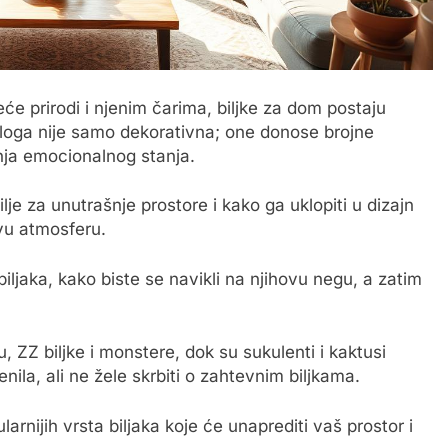
će prirodi i njenim čarima, biljke za dom postaju
uloga nije samo dekorativna; one donose brojne
nja emocionalnog stanja.
lje za unutrašnje prostore i kako ga uklopiti u dizajn
avu atmosferu.
ljaka, kako biste se navikli na njihovu negu, a zatim
 ZZ biljke i monstere, dok su sukulenti i kaktusi
nila, ali ne žele skrbiti o zahtevnim biljkama.
arnijih vrsta biljaka koje će unaprediti vaš prostor i