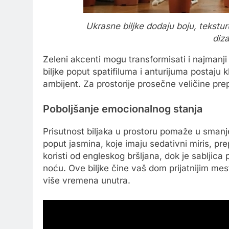
Ukrasne biljke dodaju boju, tekstur
diza
Zeleni akcenti mogu transformisati i najmanji
biljke poput spatifiluma i anturijuma postaju 
ambijent. Za prostorije prosečne veličine pre
Poboljšanje emocionalnog stanja
Prisutnost biljaka u prostoru pomaže u smanje
poput jasmina, koje imaju sedativni miris, p
koristi od engleskog bršljana, dok je sabljica
noću. Ove biljke čine vaš dom prijatnijim m
više vremena unutra.