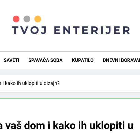
j Enterijer
a I Saveti Za Savršen Dom
SAVETI
SPAVAĆA SOBA
KUPATILO
DNEVNI BORAVA
 i kako ih uklopiti u dizajn?
a vaš dom i kako ih uklopiti u