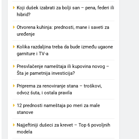
Koji dušek izabrati za bolji san – pena, federi ili
hibrid?
Otvorena kuhinja: prednosti, mane i saveti za
uređenje
Kolika razdaljina treba da bude između ugaone
garniture i TV-a
Presvlačenje nameštaja ili kupovina novog –
Šta je pametnija investicija?
Priprema za renoviranje stana – troškovi,
odvoz šuta, i ostala pravila
12 prednosti nameštaja po meri za male
stanove
Najjeftiniji dušeci za krevet – Top 6 povoljnih
modela