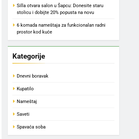
Silla otvara salon u Šapcu: Donesite staru
stolicu i dobijte 20% popusta na novu
6 komada nameštaja za funkcionalan radni
prostor kod kuće
Kategorije
Dnevni boravak
Kupatilo
Nameštaj
Saveti
Spavaća soba