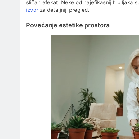
sličan efekat. Neke od najefikasnijih biljaka s
izvor
za detaljniji pregled.
Povećanje estetike prostora