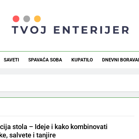
j Enterijer
a I Saveti Za Savršen Dom
SAVETI
SPAVAĆA SOBA
KUPATILO
DNEVNI BORAVA
ija stola – Ideje i kako kombinovati
ke, salvete i tanjire