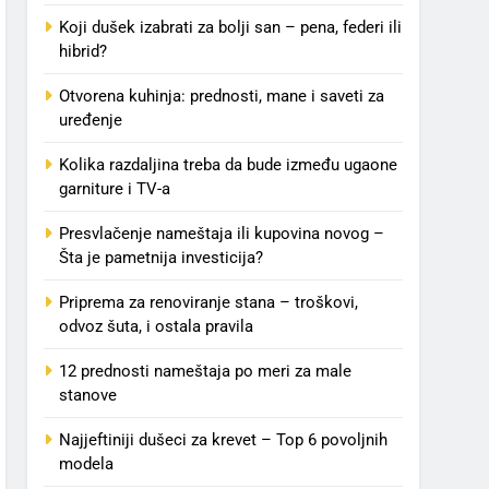
Koji dušek izabrati za bolji san – pena, federi ili
hibrid?
Otvorena kuhinja: prednosti, mane i saveti za
uređenje
Kolika razdaljina treba da bude između ugaone
garniture i TV-a
Presvlačenje nameštaja ili kupovina novog –
Šta je pametnija investicija?
Priprema za renoviranje stana – troškovi,
odvoz šuta, i ostala pravila
12 prednosti nameštaja po meri za male
stanove
Najjeftiniji dušeci za krevet – Top 6 povoljnih
modela