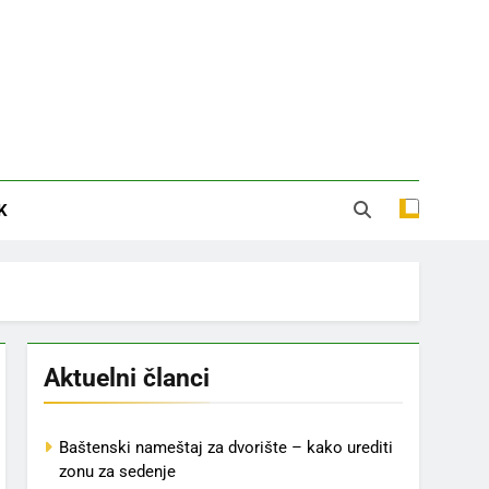
K
Aktuelni članci
Baštenski nameštaj za dvorište – kako urediti
zonu za sedenje