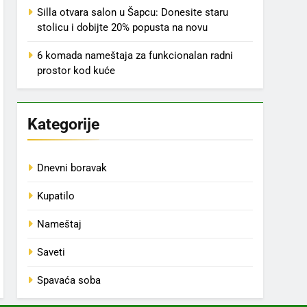
Silla otvara salon u Šapcu: Donesite staru
stolicu i dobijte 20% popusta na novu
6 komada nameštaja za funkcionalan radni
prostor kod kuće
Kategorije
Dnevni boravak
Kupatilo
Nameštaj
Saveti
Spavaća soba