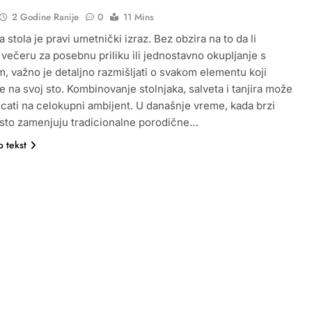
2 Godine Ranije
0
11 Mins
 stola je pravi umetnički izraz. Bez obzira na to da li
večeru za posebnu priliku ili jednostavno okupljanje s
, važno je detaljno razmišljati o svakom elementu koji
te na svoj sto. Kombinovanje stolnjaka, salveta i tanjira može
icati na celokupni ambijent. U današnje vreme, kada brzi
sto zamenjuju tradicionalne porodične…
o tekst