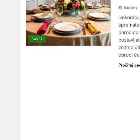
Isidora
Dekoracija
spremate 
porodicom
SAVETI
postavlja
znatno ut
obroci če
Pročitaj ce