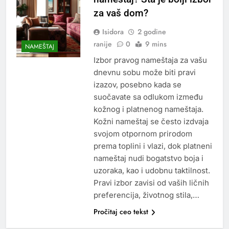
za vaš dom?
Isidora
2 godine
ranije
0
9 mins
NAMEŠTAJ
Izbor pravog nameštaja za vašu
dnevnu sobu može biti pravi
izazov, posebno kada se
suočavate sa odlukom između
kožnog i platnenog nameštaja.
Kožni nameštaj se često izdvaja
svojom otpornom prirodom
prema toplini i vlazi, dok platneni
nameštaj nudi bogatstvo boja i
uzoraka, kao i udobnu taktilnost.
Pravi izbor zavisi od vaših ličnih
preferencija, životnog stila,…
Pročitaj ceo tekst