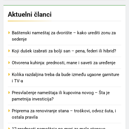
Aktuelni članci
Baštenski nameštaj za dvorište – kako urediti zonu za
sedenje
Koji dušek izabrati za bolji san – pena, federi ili hibrid?
Otvorena kuhinja: prednosti, mane i saveti za uređenje
Kolika razdaljina treba da bude između ugaone garniture
i TV-a
Presvlačenje nameštaja ili kupovina novog – Šta je
pametnija investicija?
Priprema za renoviranje stana – troškovi, odvoz šuta, i
ostala pravila