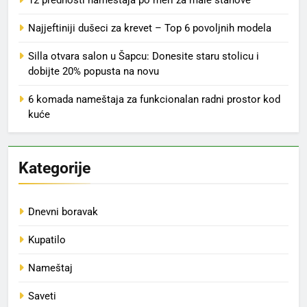
12 prednosti nameštaja po meri za male stanove
Najjeftiniji dušeci za krevet – Top 6 povoljnih modela
Silla otvara salon u Šapcu: Donesite staru stolicu i
dobijte 20% popusta na novu
6 komada nameštaja za funkcionalan radni prostor kod
kuće
Kategorije
Dnevni boravak
Kupatilo
Nameštaj
Saveti