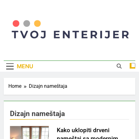
Skip
to
content
Tvoj Enterijer
Inspiracija I Saveti Za Savršen Dom
MENU
Home
Dizajn nameštaja
Dizajn nameštaja
Kako uklopiti drveni
nameštaj sa modernim