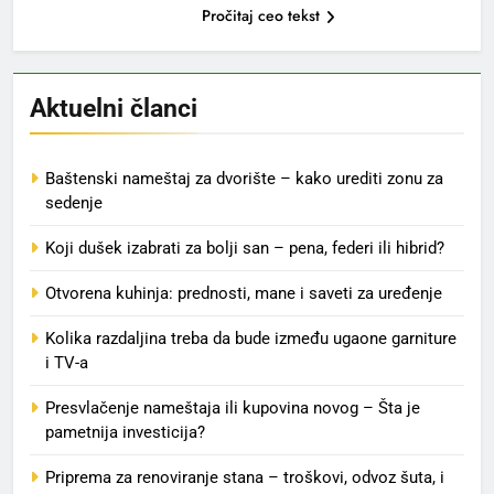
Pročitaj ceo tekst
Aktuelni članci
Baštenski nameštaj za dvorište – kako urediti zonu za
sedenje
Koji dušek izabrati za bolji san – pena, federi ili hibrid?
Otvorena kuhinja: prednosti, mane i saveti za uređenje
Kolika razdaljina treba da bude između ugaone garniture
i TV-a
Presvlačenje nameštaja ili kupovina novog – Šta je
pametnija investicija?
Priprema za renoviranje stana – troškovi, odvoz šuta, i