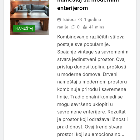
enterijerom
Isidora
1 godina
ranije
0
41 mins
NAMEŠTAJ
Kombinovanje različitih stilova
postaje sve popularnije.
Spajanje vintage sa savremenim
stvara jedinstveni prostor. Ovaj
pristup donosi toplinu prošlosti
u moderne domove. Drveni
nameštaj u modernom prostoru
kombinuje prirodu i savremene
linije. Tradicionalni komadi se
mogu savršeno uklopiti u
savremene enterijere. Rezultat
je prostor koji odražava ličnost i
praktičnost. Ovaj trend stvara
prostori koji su emocionalno…