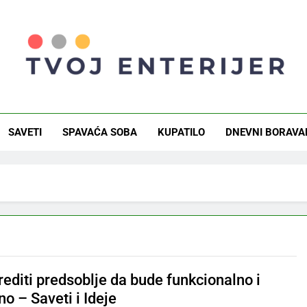
j Enterijer
a I Saveti Za Savršen Dom
SAVETI
SPAVAĆA SOBA
KUPATILO
DNEVNI BORAVA
editi predsoblje da bude funkcionalno i
no – Saveti i Ideje