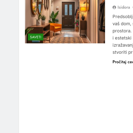
Isidora
Predsoblj
vaš dom, 
prostora.
SAVETI
i estetski
izražavan
stvoriti 
Pročitaj ce