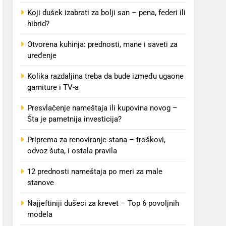
Koji dušek izabrati za bolji san – pena, federi ili
hibrid?
Otvorena kuhinja: prednosti, mane i saveti za
uređenje
Kolika razdaljina treba da bude između ugaone
garniture i TV-a
Presvlačenje nameštaja ili kupovina novog –
Šta je pametnija investicija?
Priprema za renoviranje stana – troškovi,
odvoz šuta, i ostala pravila
12 prednosti nameštaja po meri za male
stanove
Najjeftiniji dušeci za krevet – Top 6 povoljnih
modela