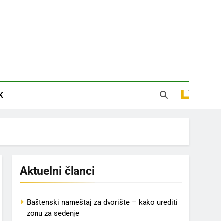
K
Aktuelni članci
Baštenski nameštaj za dvorište – kako urediti
zonu za sedenje