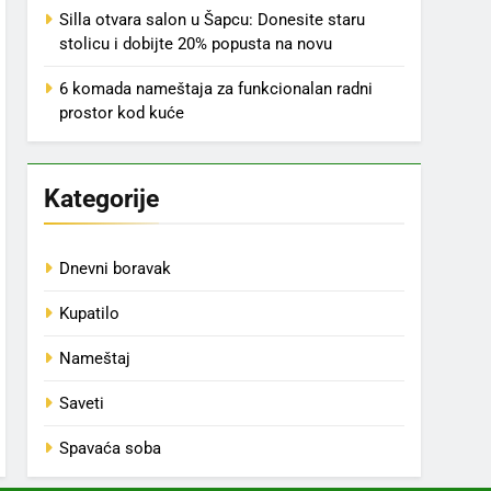
Silla otvara salon u Šapcu: Donesite staru
stolicu i dobijte 20% popusta na novu
6 komada nameštaja za funkcionalan radni
prostor kod kuće
Kategorije
Dnevni boravak
Kupatilo
Nameštaj
Saveti
Spavaća soba