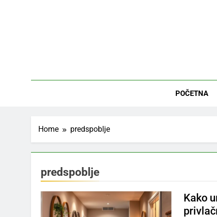
Skip
to
content
Tvo
Inspiracij
POČETNA
Home
predspoblje
predspoblje
Kako ur
privlač