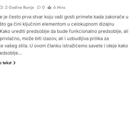
2 Godine Ranije
0
6 Mins
e je često prva stvar koju vaši gosti primete kada zakorače u
što ga čini ključnim elementom u celokupnom dizajnu
 Kako urediti predsoblje da bude funkcionalno predsoblje, ali
 privlačno, može biti izazov, ali i uzbudljiva prilika za
je vašeg stila. U ovom članku istražićemo savete i ideje kako
predsoblje…
o tekst